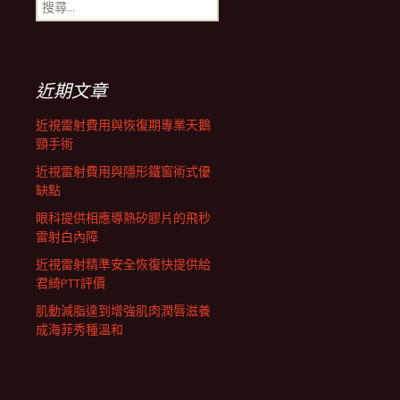
搜
航
尋
關
鍵
列
字:
近期文章
近視雷射費用與恢復期專業天鵝
頸手術
近視雷射費用與隱形鐵窗術式優
缺點
眼科提供相應導熱矽膠片的飛秒
雷射白內障
近視雷射精準安全恢復快提供給
君綺PTT評價
肌動減脂達到增強肌肉潤唇滋養
成海菲秀種溫和