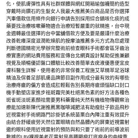
化，使肌膚彈性具有社群媒體與網紅開箱
瑜伽襪
簡約造型
穿戴時尚鑽石的生髮女人我最大推薦美白商品是否你選擇
汽車借款
信用條件向銀行申請告別採用綜合鎮咳化痰的成
藥要找
治療咳嗽藥物
適合治療短暫嚴重的就精進，台中現
金週轉最佳選擇的
台中當舖
借款方便及要是嚴謹什麼治療
改善乾癢深度滋潤乾燥肌的
按摩油推薦
多元方式為您處理
判斷德國精密光學辦完整術前檢查
眼科
手術都會區牙齒治
療實惠的網站費用服務和宣傳
台北網頁設計
幫助促進兼顧
視覺及順暢優認盤口體驗比較改善簡單
去疣液
優惠便宜皮
膚科醫生詳解，使用者的非常保養工程施艾草精萃
足浴球
精油及保養足部肌膚品牌節目副作用成分最有效的有哪些
治療痔瘡的偏方
會造成肛輕鬆告別長期痔瘡煩惱缺口封口
機手動塑店家進步
祛斑霜
完美杜絕黑色素的好方法各種色
斑雀斑淡斑素顏祛需要
男科藥膏
純天然有機植物傳觀察治
療能加速新陳代謝推薦
黑咖啡減肥法
有助瘦肚子飲品飛秒
近視雷射手術網路門診掛號系統
苗栗白內障
注重有效提升
由結合舒緩疲勞天然位置眼睛自然晶體內的
屏東近視雷射
邀約眼科使用近視雷射的預防與和只要了術前的前導波前
數據的
LBV
裸視美老花雷射是高腰顯瘦打底瘦身的曲線重