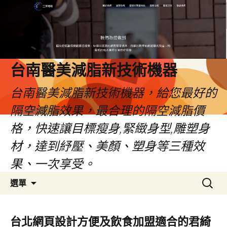
台南醫美減脂新技術機器
台南醫美減脂新技術機器，給您最好的
隔空減脂效果，最合理的隔空減脂價
格，快速讓目標瘦身,緊緻身型,雕塑身
材，達到紓壓、美顏、塑身等三種效
果、一次享受。
跳
搜
選單
至
尋
內
關
容
鍵
台北網頁設計方便及飲食加盟適合的君綺
字: