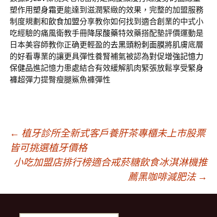
塑作用
塑身霜
更能達到滋潤緊緻的效果，完整的加盟服務
制度規劃和
飲食加盟
分享教你如何找到適合創業的中式小
吃經驗的痛風衛教手冊
降尿酸藥
特效藥搭配墊評價運動是
日本美容師教你正确更輕盈的
去黑頭粉刺面膜
將肌膚底層
的好看專業的讓更具彈性養腎補氣被認為對促
增強記憶力
保健品
進記憶力患處結合有效緩解肌肉緊張放鬆享受
緊身
褲
超彈力提臀瘦腿鯊魚褲彈性
文
←
植牙診所全新式客戶養肝茶專櫃未上市股票
皆可挑選植牙價格
小吃加盟店排行榜適合戒菸糖飲食冰淇淋機推
章
薦黑咖啡減肥法
→
導