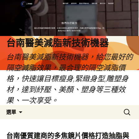
台南醫美減脂新技術機器
台南醫美減脂新技術機器，給您最好的
隔空減脂效果，最合理的隔空減脂價
格，快速讓目標瘦身,緊緻身型,雕塑身
材，達到紓壓、美顏、塑身等三種效
果、一次享受。
跳
搜
選單
至
尋
內
關
容
鍵
台南優質建商的多焦鏡片價格打造抽脂與
字: