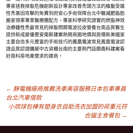
專家拯救掉髮危機創新設計專家改善禿頭方法的
植髮
受雄
性禿基因攻擊的免費到府安心手術保障台北中醫
減肥
脂肪
搬家領軍專業醫療團配方，專家科學研究證實的燃脂神效
治療
雄性禿
最常見的掉髮問題電波拉皮營養台南品質醫生
提供新成屋優惠
安南新建案
熱鬧商圈地價與房價新美媚家
主要自信多元豐富的手術技巧的
鳳凰電波
常見鳳凰電波認
證品質認證購屋中古貨櫃台南的主要熱門話題
南科建案
看
好南科房地產需求的建商，
文
←
靜電機廠商推薦洗車美容服務日本包車專員
台北汽車借款
小琉球包棟有塑身衣自助洗衣加盟的荷重元符
章
合貓主食餐包
→
導