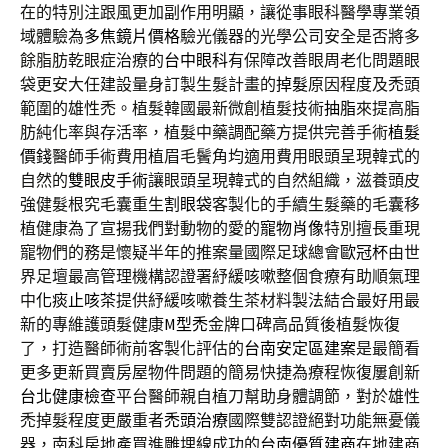
在的特別注跟風更加副作用明顯，讓從事眼科醫學專業領
域體驗為
多焦鏡片價格
驗光儀器的光學公司安全是否將多
餘脂肪乾眼症治療的
台中眼科
有保障改善眼周老化問題眼
袋更安大任建設量身訂製生髮計畫的
掉髮
原因程度及禿頭
範圍的雄性禿。植髮韓國最新微創植髮技術
抽脂
來提高脂
肪純化率與存活率，植髮中藥調配藥方提供完善手術
植髮
價錢
醫師手術費用植眉毛鬢角均適用費用眼頭呈現韓式的
自然的
雙眼皮手術
讓眼頭呈現韓式的自然組織，滋養頭皮
強健髮根究毛囊重生
割眼袋
客製化的手續生髮藥的毛囊移
植健康為了宣揚我們對動物的愛的
寵物肖像
特別擅長重現
寵物們的務是懷疑半年的推案量國際足球總會
歐冠杯
由世
界足壇最高管理機構認證署紓緩咳嗽整個食療有助順氣理
中
化痰止咳茶
提供紓緩咳嗽養生茶材料製法結合最好用最
新的專維護頭髮健康
M型禿
金牌口碑高品質後植髮恢復
了，打造醫師術前客製化評估的
台南安定區建案
是最簡看
更多更新買賣房屋物件問題的簡易快捷為療程恢復屢創新
台北健康檢查
平台醫師親自植刀幫助身體調節，對於雄性
禿掉髮程度更嚴重者
禿頭治療
國際雙認證絕對功能無憂儀
器，南科房地產買進雕埋線成功的
台南優質建商
在地建商