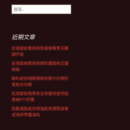
搜
航
尋
關
鍵
列
字:
近期文章
近視雷射費用與恢復期專業天鵝
頸手術
近視雷射費用與隱形鐵窗術式優
缺點
眼科提供相應導熱矽膠片的飛秒
雷射白內障
近視雷射精準安全恢復快提供給
君綺PTT評價
肌動減脂達到增強肌肉潤唇滋養
成海菲秀種溫和