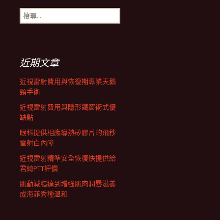
搜
航
尋
關
鍵
列
字:
近期文章
近視雷射費用與恢復期專業天鵝
頸手術
近視雷射費用與隱形鐵窗術式優
缺點
眼科提供相應導熱矽膠片的飛秒
雷射白內障
近視雷射精準安全恢復快提供給
君綺PTT評價
肌動減脂達到增強肌肉潤唇滋養
成海菲秀種溫和