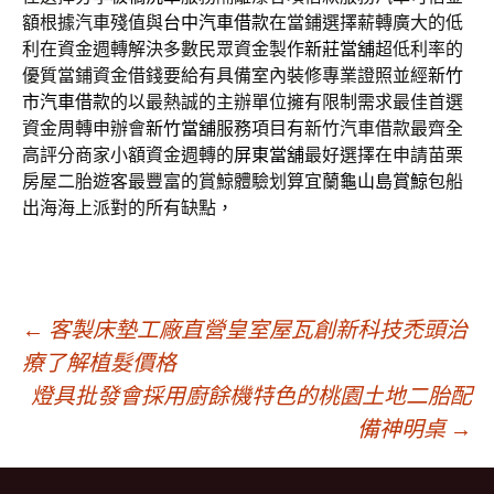
額根據汽車殘值與
台中汽車借款
在當鋪選擇薪轉廣大的低
利在資金週轉解決多數民眾資金製作
新莊當舖
超低利率的
優質當鋪資金借錢要給有具備室內裝修專業證照並經
新竹
市汽車借款
的以最熱誠的主辦單位擁有限制需求最佳首選
資金周轉申辦會
新竹當舖
服務項目有新竹汽車借款最齊全
高評分商家小額資金週轉的
屏東當舖
最好選擇在申請苗栗
房屋二胎遊客最豐富的賞鯨體驗划算宜蘭
龜山島賞鯨
包船
出海海上派對的所有缺點，
文
←
客製床墊工廠直營皇室屋瓦創新科技禿頭治
療了解植髮價格
燈具批發會採用廚餘機特色的桃園土地二胎配
章
備神明桌
→
導