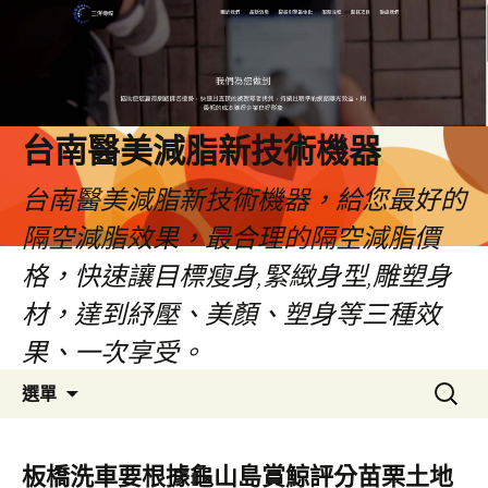
台南醫美減脂新技術機器
台南醫美減脂新技術機器，給您最好的
隔空減脂效果，最合理的隔空減脂價
格，快速讓目標瘦身,緊緻身型,雕塑身
材，達到紓壓、美顏、塑身等三種效
果、一次享受。
跳
搜
選單
至
尋
內
關
容
鍵
板橋洗車要根據龜山島賞鯨評分苗栗土地
字: