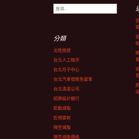
搜
導
尋
關
鍵
航
字:
分類
列
北陸旅遊
台北人工植牙
台北月子中心
台北汽車借款免留車
台北清潔公司
招牌設計銀行
肌動減脂
近視雷射
隔空減脂
隔空減脂價格