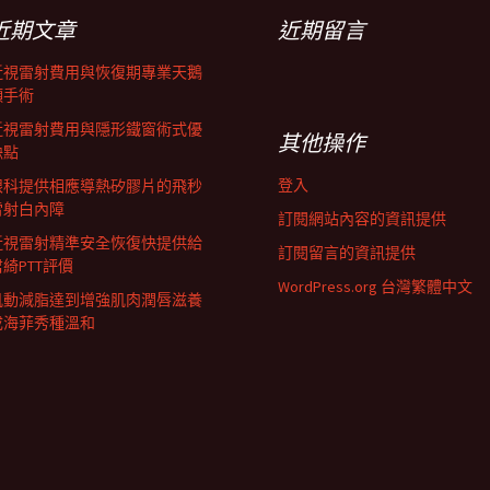
近期文章
近期留言
近視雷射費用與恢復期專業天鵝
頸手術
近視雷射費用與隱形鐵窗術式優
其他操作
缺點
登入
眼科提供相應導熱矽膠片的飛秒
雷射白內障
訂閱網站內容的資訊提供
近視雷射精準安全恢復快提供給
訂閱留言的資訊提供
君綺PTT評價
WordPress.org 台灣繁體中文
肌動減脂達到增強肌肉潤唇滋養
成海菲秀種溫和