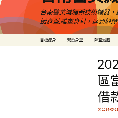
台南醫美減脂新技術機器，
緻身型,雕塑身材，達到紓
跳
目標瘦身
緊緻身型
隔空減脂
至
內
容
2
區
借
2024-05-1