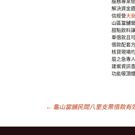
服務專業
解決資金
信經營
大
山區當舖
甜點飲料
車借款且
借款配套
核貸現場
眉之急專
建案資訊
功能
吸頂
文
←
龜山當舖民間八里支票借款有
章