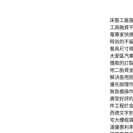
床墊工廠直營
工商融資
電專家快
時尚的不
餐具尺寸
大安區汽
借款
的訂
地二胎資
解決急用
優先辦理
無負擔操
廣受好評
件工程
於
西德文字
宅大樓租
滿優惠利