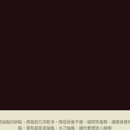
統抽脂的缺點，將脂肪引流乾淨，降低術後不適，縮短恢復期，讓塑身變得
脂，還有超音波抽脂、水刀抽脂，讓你重塑迷人線條!