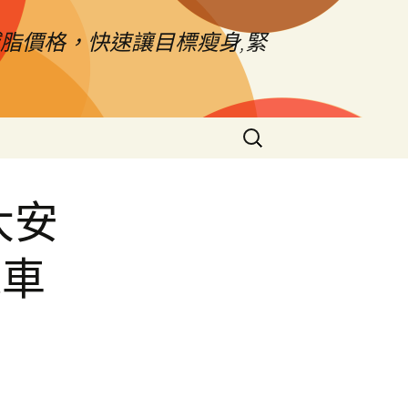
脂價格，快速讓目標瘦身,緊
搜
尋
關
鍵
大安
字:
機車