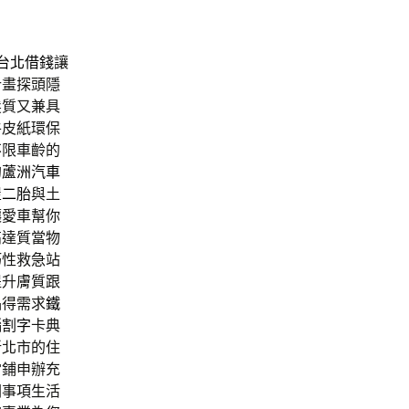
台北借錢
讓
計畫探頭隱
髮質又兼具
牛皮紙環保
不限車齡的
的
蘆洲汽車
屋二胎
與土
讓愛車幫你
高達質當物
巧性救急站
提升膚質跟
品得需求
鐵
腦割字
卡典
新北市的住
當鋪申辦充
關事項生活