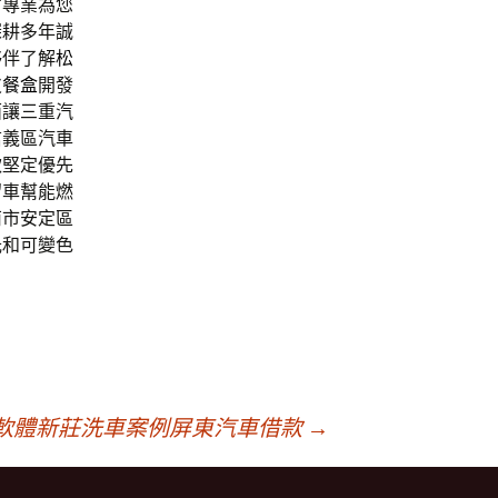
富專業為您
深耕多年誠
夥伴了解
松
皮餐盒
開發
面讓三重汽
信義區汽車
款堅定優先
留車幫能燃
南市安定區
光和可變色
軟體新莊洗車案例屏東汽車借款
→