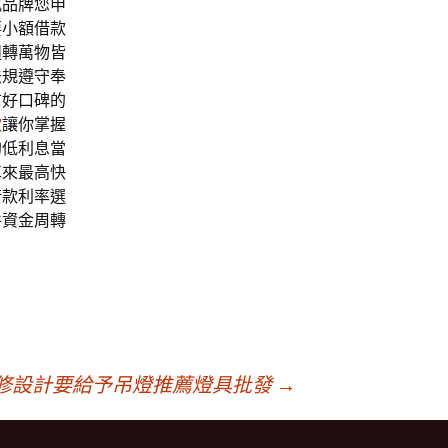
戒品牌您申
要小額借款
週轉萬物皆
法規遵守奉
信好口碑的
款
讓你掌握
的低利息當
車來最高快
借款利率選
件資金周轉
修設計要給予吊燈推薦燈具批發
→