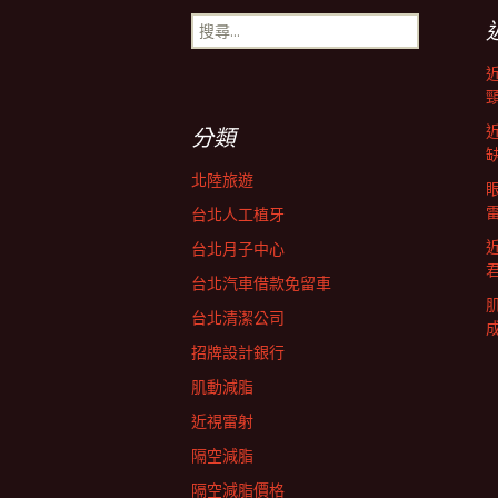
搜
導
尋
關
鍵
航
字:
分類
列
北陸旅遊
台北人工植牙
台北月子中心
台北汽車借款免留車
台北清潔公司
招牌設計銀行
肌動減脂
近視雷射
隔空減脂
隔空減脂價格