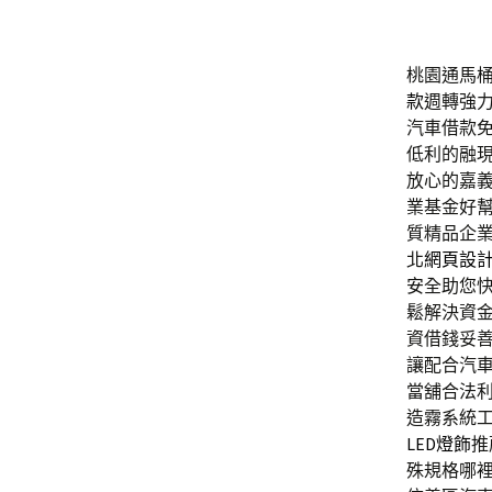
桃園通馬桶專
款
週轉強
汽車借款
低利的融
放心的嘉
業基金好
質精品企
北
網頁設
安全助您
鬆解決資
資借錢妥
讓配合汽
當舖合法
造霧系統
LED燈飾
推
殊規格哪