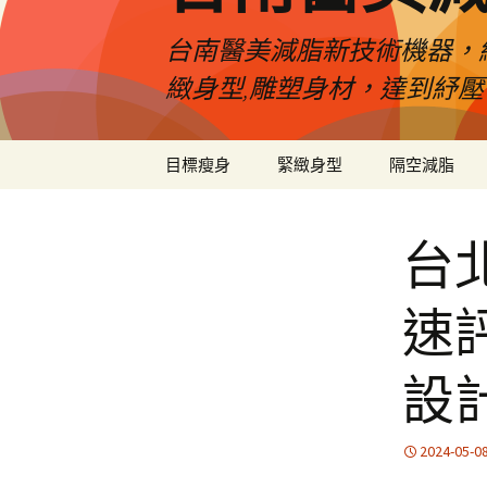
台南醫美減脂新技術機器，
緻身型,雕塑身材，達到紓
跳
目標瘦身
緊緻身型
隔空減脂
至
內
容
台
速
設
2024-05-0