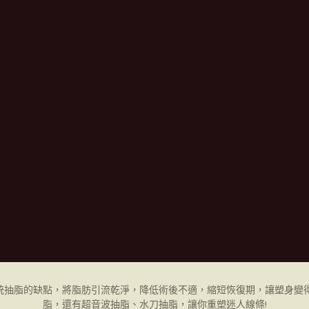
統抽脂的缺點，將脂肪引流乾淨，降低術後不適，縮短恢復期，讓塑身變得
脂，還有超音波抽脂、水刀抽脂，讓你重塑迷人線條!