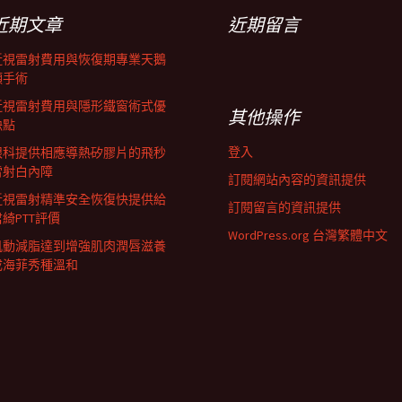
近期文章
近期留言
近視雷射費用與恢復期專業天鵝
頸手術
近視雷射費用與隱形鐵窗術式優
其他操作
缺點
登入
眼科提供相應導熱矽膠片的飛秒
雷射白內障
訂閱網站內容的資訊提供
近視雷射精準安全恢復快提供給
訂閱留言的資訊提供
君綺PTT評價
WordPress.org 台灣繁體中文
肌動減脂達到增強肌肉潤唇滋養
成海菲秀種溫和