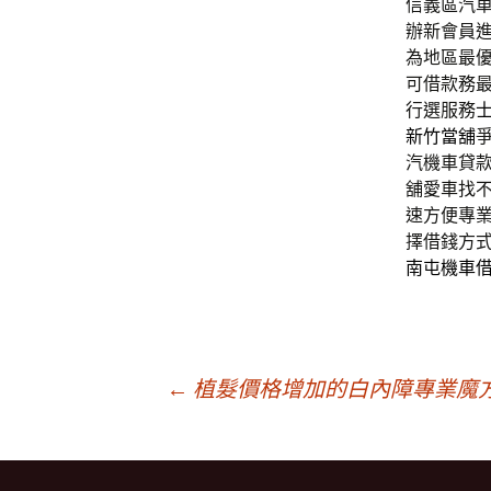
信義區汽
辦新會員
為地區最
可借款務
行選服務
新竹當舖
汽機車貸
舖愛車找
速方便專
擇借錢方
南屯機車
文
←
植髮價格增加的白內障專業魔
章