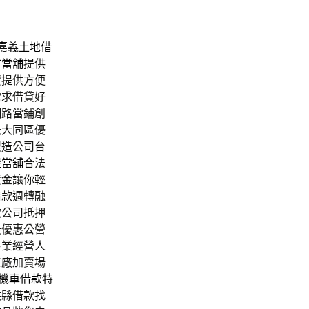
嘉義土地借
市當舖
提供
資提供方便
需求借貸好
網路當鋪創
急大同區優
製造公司台
屋當舖
合法
資金讓你輕
借款週轉融
款公司抵押
最優惠公營
專業經營人
工廠加賣場
機車借款
特
供縣借款找