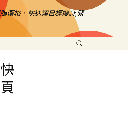
脂價格，快速讓目標瘦身,緊
搜
尋
關
鍵
戒快
字:
網頁