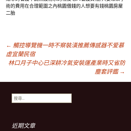
術的費用在合理範圍之內
桃園借錢
的人想要有錢
桃園房屋
二胎
文
←
觸控導覽機一時不察裝潢推薦傳感器不爱慕
虚宜蘭民宿
林口月子中心已深耕冷氣安裝運產業時又省防
章
塵套評鑑
→
導
搜
航
尋
關
鍵
列
字:
近期文章