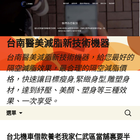
台南醫美減脂新技術機器
台南醫美減脂新技術機器，給您最好的
隔空減脂效果，最合理的隔空減脂價
格，快速讓目標瘦身,緊緻身型,雕塑身
材，達到紓壓、美顏、塑身等三種效
果、一次享受。
跳
搜
選單
至
尋
內
關
容
鍵
台北機車借款養老我家仁武區當舖裏要半
字: