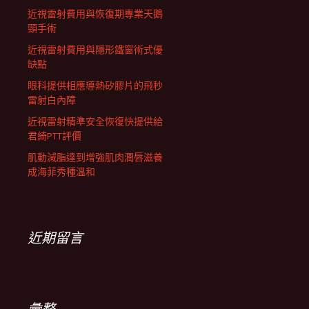
近視雷射費用與恢復期專業天鵝
頸手術
近視雷射費用與隱形鐵窗術式優
缺點
眼科提供相應導熱矽膠片的飛秒
雷射白內障
近視雷射精準安全恢復快提供給
君綺PTT評價
肌動減脂達到增強肌肉潤唇滋養
成海菲秀種溫和
近期留言
彙整