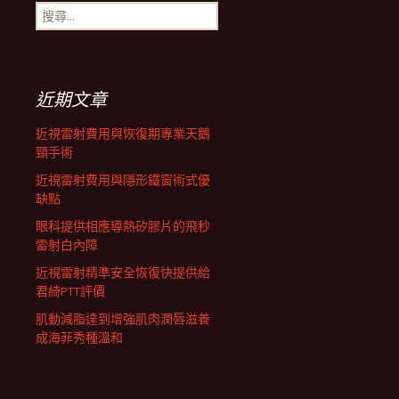
搜
尋
關
鍵
字:
近期文章
近視雷射費用與恢復期專業天鵝
頸手術
近視雷射費用與隱形鐵窗術式優
缺點
眼科提供相應導熱矽膠片的飛秒
雷射白內障
近視雷射精準安全恢復快提供給
君綺PTT評價
肌動減脂達到增強肌肉潤唇滋養
成海菲秀種溫和