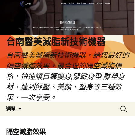
台南醫美減脂新技術機器
台南醫美減脂新技術機器，給您最好的
隔空減脂效果，最合理的隔空減脂價
格，快速讓目標瘦身,緊緻身型,雕塑身
材，達到紓壓、美顏、塑身等三種效
果、一次享受。
跳
搜
選單
至
尋
內
關
容
鍵
隔空減脂效果
字: