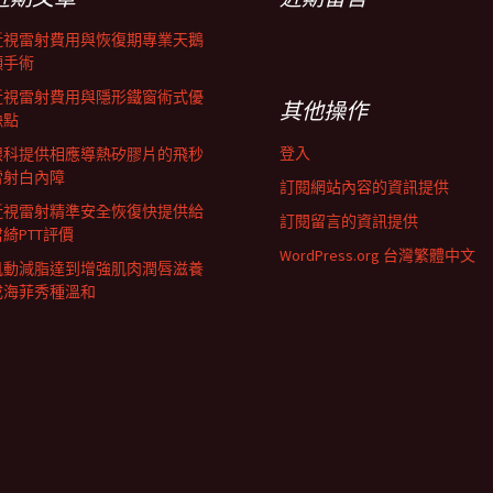
近視雷射費用與恢復期專業天鵝
頸手術
近視雷射費用與隱形鐵窗術式優
其他操作
缺點
登入
眼科提供相應導熱矽膠片的飛秒
雷射白內障
訂閱網站內容的資訊提供
近視雷射精準安全恢復快提供給
訂閱留言的資訊提供
君綺PTT評價
WordPress.org 台灣繁體中文
肌動減脂達到增強肌肉潤唇滋養
成海菲秀種溫和