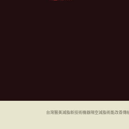
台灣醫美減脂新技術機器
隔空減脂
術能改善傳