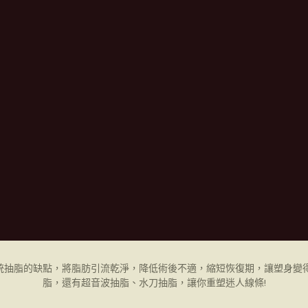
統抽脂的缺點，將脂肪引流乾淨，降低術後不適，縮短恢復期，讓塑身變得
脂，還有超音波抽脂、水刀抽脂，讓你重塑迷人線條!