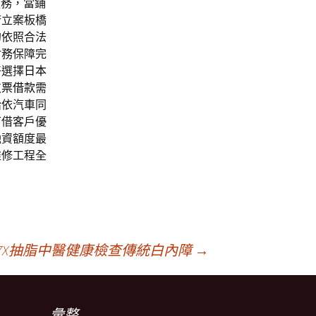
服務，當鋪
府立案板橋
的依照合法
財務保障完
好選擇
日本
支票借款
需
給依汽車同
可借客戶優
融資額度最
維修工程全
7X抽脂中醫健康檢查傳統白內障
→
彙整