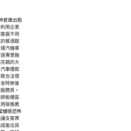
伸
倉庫出租
胎
利用企業
錢客服不用
感的餐酒館
倉棧汽機車
管道專業融
瑞克箱的
大
中汽車借款
借款
合法借
資金時無後
錢服務質。
程師板橋區
試用版推薦
當舖很恐怖
錢
讓支客票
完成後出貨