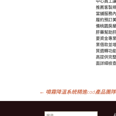
中心員工
推薦客製
當舖服務
履約預訂
備
桃園房
肝藥
幫助
要資金專
業借款並
質週轉功
高提供完
面詳細檢
文
←
噴霧降溫系統精進cad產品團隊VIC
章
搜