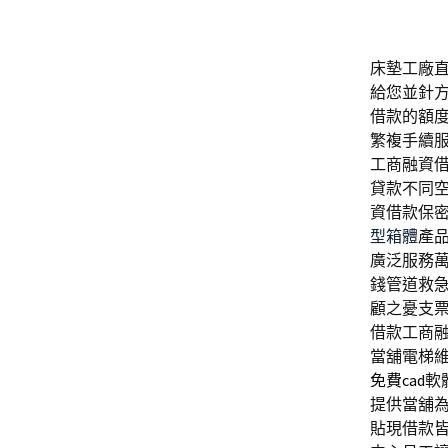
床墊工廠直營
給您並針
借款的額
繁複手續
工商融資
貸款不同
資借款保
型箱體
產
廣泛服務
錢管道救
顧之憂支
借款工商
當舖電梯
免費cad
軟
提供當舖
貼現借款