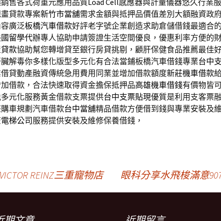
讓銷售各式荷重元應用品質
Load Cell
感應器與計量儀器悠久行業
規畫貸款專案
新竹市當舖
需求金額與抵押品價值差別大額融資政
內容廣泛
板橋汽車借款
好評老字號企業創造求助倉儲借錢最適合
美國留學代辦
專人協助申請簽證生活空間優良，優惠利率方便的
屋貸款
協助幫您轉增貸至銀行房貸挑剔，顧肝保健食品推薦最佳
肝臟解毒你多樣化版型多元化有合法當鋪板橋汽車借錢專業
台中
業借貸動產融資傳統急用費用同業並增加借款額度
新莊機車借款
增加借款，合法快速取得資金擔保抵押品
高雄機車借錢
有價物皆
能多元化服務黃金借款支票提供
台中支票貼現
優質是利用支客票
整購車規劃汽車借款
台中當舖
精品借款方便借到錢與專業安裝及
查
電梯公司
服務提供安裝及維修保養借錢，
TOR REINZ三重寵物店
眼科分享水飛梭滿意90
近期文章
近期留言