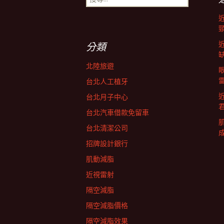
尋
導
關
鍵
字:
航
分類
北陸旅遊
列
台北人工植牙
台北月子中心
台北汽車借款免留車
台北清潔公司
招牌設計銀行
肌動減脂
近視雷射
隔空減脂
隔空減脂價格
隔空減脂效果