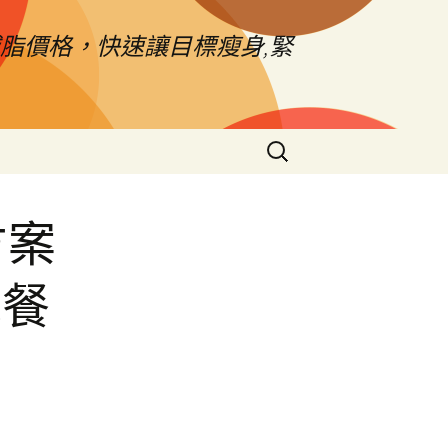
脂價格，快速讓目標瘦身,緊
搜
尋
關
鍵
方案
字:
觀餐