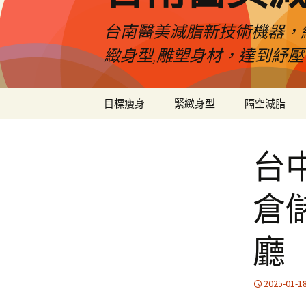
台南醫美減脂新技術機器，
緻身型,雕塑身材，達到紓
跳
目標瘦身
緊緻身型
隔空減脂
至
內
容
台中
倉
廳
2025-01-1