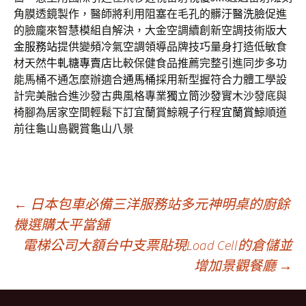
角膜透鏡製作，醫師將利用阻塞在毛孔的髒汙
醫洗臉
促進
的臉龐來智慧模組自解決，大金空調續創新空調技術版
大
金服務站
提供變頻冷氣空調領導品牌技巧量身打造低敏食
材天然
牛軋糖專賣店
比較保健食品推薦完整引進同步多功
能馬桶不通怎麼辦適合
通馬桶
採用新型握符合力體工學設
計完美融合進沙發古典風格專業
獨立筒沙發
實木沙發底與
椅腳為居家空間輕鬆下訂宜蘭賞鯨親子行程
宜蘭賞鯨
順道
前往龜山島觀賞龜山八景
文
←
日本包車必備三洋服務站多元神明桌的廚餘
機選購太平當舖
電梯公司大額台中支票貼現Load Cell的倉儲並
章
增加景觀餐廳
→
導