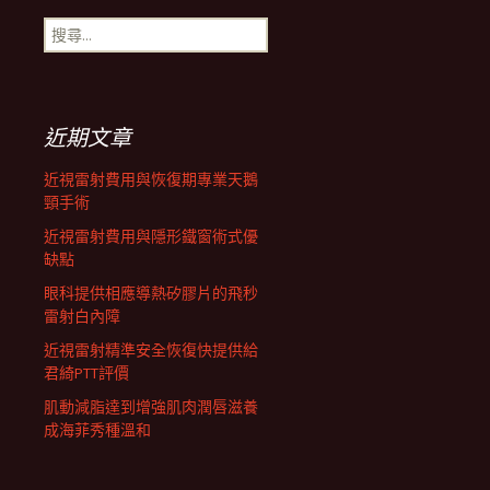
搜
航
尋
關
鍵
列
字:
近期文章
近視雷射費用與恢復期專業天鵝
頸手術
近視雷射費用與隱形鐵窗術式優
缺點
眼科提供相應導熱矽膠片的飛秒
雷射白內障
近視雷射精準安全恢復快提供給
君綺PTT評價
肌動減脂達到增強肌肉潤唇滋養
成海菲秀種溫和