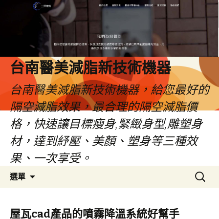
台南醫美減脂新技術機器
台南醫美減脂新技術機器，給您最好的
隔空減脂效果，最合理的隔空減脂價
格，快速讓目標瘦身,緊緻身型,雕塑身
材，達到紓壓、美顏、塑身等三種效
果、一次享受。
跳
搜
選單
至
尋
內
關
容
鍵
屋瓦cad產品的噴霧降溫系統好幫手
字: