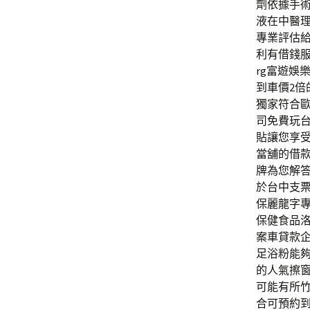
劑依據手
液在中醫
專業評估
利有借錢服
rg富遊娛
到車價2
獨家符合
司免費玩
貼讓您享
當舖的借
牌為您解
於台中支
保麗龍字
保健食品
案車貸款
足浴粉能
的人氣擦
可能有所
合可預約