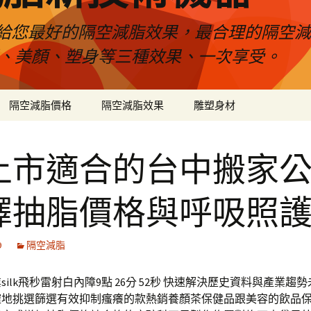
給您最好的隔空減脂效果，最合理的隔空減
壓、美顏、塑身等三種效果、一次享受。
隔空減脂價格
隔空減脂效果
雕塑身材
上市適合的台中搬家
擇抽脂價格與呼吸照
9
隔空減脂
silk飛秒雷射白內障9點 26分 52秒 快速解決歷史資料與產業趨
確地挑選篩選有效抑制瘙癢的款熱銷養顏茶保健品跟美容的飲品