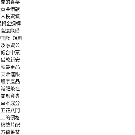
外開的養髮
從黃金借款
個人投資獲
現資金週轉
最高還能借
可辦理規劃
端及融資公
息低台中票
當借款新安
目就最更品
的支票僅限
立體字產品
藥減肥茶在
相關融資專
然草本成分
器五花八門
施工的價格
石棉墊片配
漢方荷葉茶