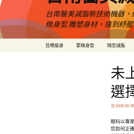
台南醫美減脂新技術機器，
緻身型,雕塑身材，達到紓
跳
目標瘦身
緊緻身型
隔空減脂
至
內
容
未
選
2025-01-0
眼科以專業
您如何正