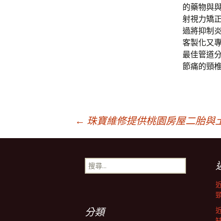
的藥物與
射視力矯
過將抑制
客製化又
最佳管道
節痛的頸
文
←
珠寶維修提供桃園房屋二胎與
章
搜
尋
導
關
鍵
字:
航
分類