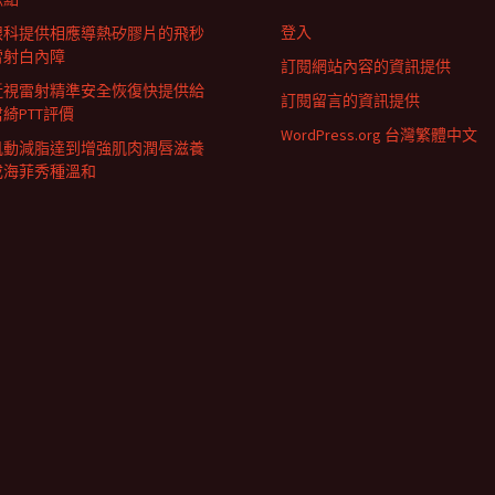
登入
眼科提供相應導熱矽膠片的飛秒
雷射白內障
訂閱網站內容的資訊提供
近視雷射精準安全恢復快提供給
訂閱留言的資訊提供
君綺PTT評價
WordPress.org 台灣繁體中文
肌動減脂達到增強肌肉潤唇滋養
成海菲秀種溫和