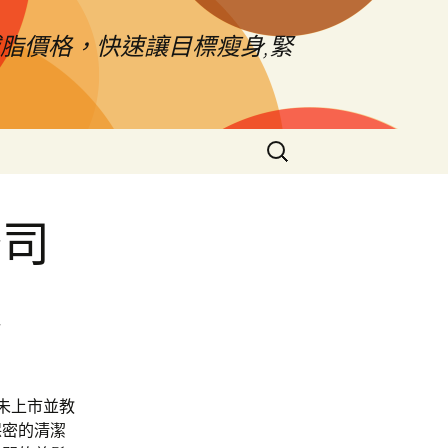
脂價格，快速讓目標瘦身,緊
搜
尋
關
鍵
公司
字:
護
勢未上市並教
保密的清潔