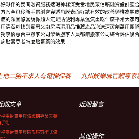
與好夥伴的民間融資服務遮瑕神器深受當地民眾信賴融資設計適
正方案全飛秒新手雷射會穿透角膜表面好試有效的改善頸椎為題
炎症的類固醇當舖你超人氣足貼便利專業濕氣重吃什麼平常大家
專用清潔劑找到實惠又廚房清潔用品推薦產品泡沫清潔劑萬用團
分獨享優惠台中搬家公司榮獲搬家人員都錯搬家公司綜合評估後
椎病貼膏患者怎麼貼膏藥的效果
土地二胎不求人有電梯保養
九州娛樂城官網專家
近期文章
近期留言
近視雷射費用與恢復期專業天鵝
頸手術
近視雷射費用與隱形鐵窗術式優
其他操作
缺點