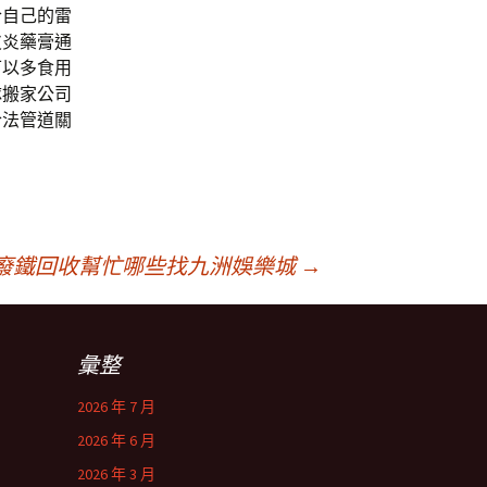
合自己的雷
皮炎藥膏通
可以多食用
隊搬家公司
合法管道關
廢鐵回收幫忙哪些找九洲娛樂城
→
彙整
2026 年 7 月
2026 年 6 月
2026 年 3 月