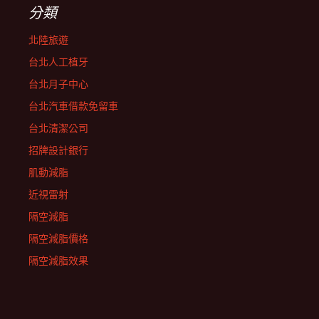
分類
北陸旅遊
台北人工植牙
台北月子中心
台北汽車借款免留車
台北清潔公司
招牌設計銀行
肌動減脂
近視雷射
隔空減脂
隔空減脂價格
隔空減脂效果