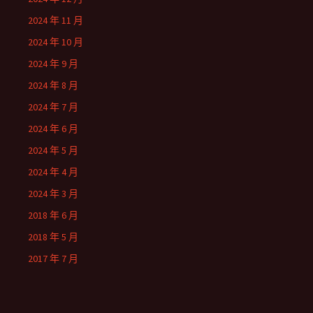
2024 年 11 月
2024 年 10 月
2024 年 9 月
2024 年 8 月
2024 年 7 月
2024 年 6 月
2024 年 5 月
2024 年 4 月
2024 年 3 月
2018 年 6 月
2018 年 5 月
2017 年 7 月