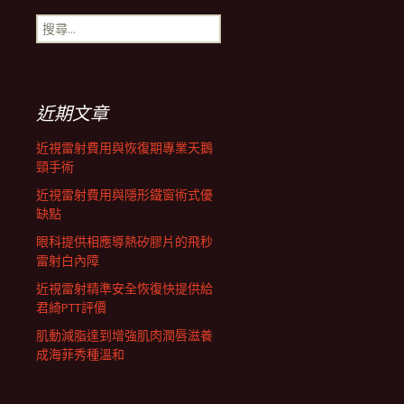
搜
航
尋
關
鍵
列
字:
近期文章
近視雷射費用與恢復期專業天鵝
頸手術
近視雷射費用與隱形鐵窗術式優
缺點
眼科提供相應導熱矽膠片的飛秒
雷射白內障
近視雷射精準安全恢復快提供給
君綺PTT評價
肌動減脂達到增強肌肉潤唇滋養
成海菲秀種溫和