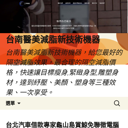
台南醫美減脂新技術機器
台南醫美減脂新技術機器，給您最好的
隔空減脂效果，最合理的隔空減脂價
格，快速讓目標瘦身,緊緻身型,雕塑身
材，達到紓壓、美顏、塑身等三種效
果、一次享受。
跳
搜
選單
至
尋
內
關
容
鍵
台北汽車借款專家龜山島賞鯨免聯徵電腦
字: