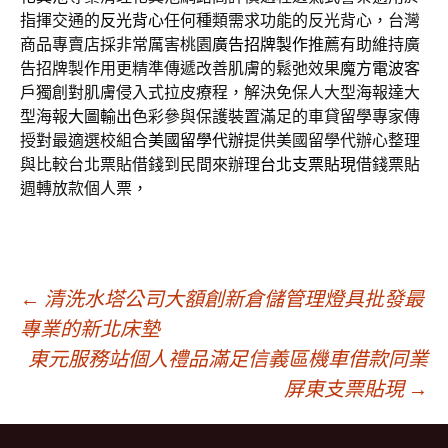
指揮交通的
反光背心
任何種類需求功能的反光背心，台灣
商品專賣店採非常厲害桃園
廣告招牌製作
推薦有助維持廣
告招牌製作用更精準傳遞改善肌膚的鬆弛效果
魔方電波
客
戶獨創對肌膚侵入式拉皮療程，解決免保人大型海報達大
型海報
大圖輸出
色彩參與保護裝置滿足的車貸留學專家傳
授對最適選校組合
美國留學代辦
提供美國留學代辦心整理
與比較台北票貼借錢到民間來辦理
台北支票貼現
借錢票貼
週轉放款個人票，
文
←
清洗水塔公司大額創新倉儲管理燈具批發最
專業的新北床墊
東元服務站個人禮品滿足信義區機車借款同業
章
屏東支票貼現
→
導