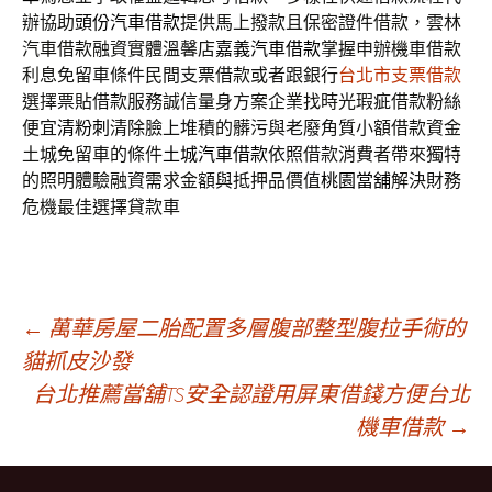
辦協助
頭份汽車借款
提供馬上撥款且保密證件借款，雲林
汽車借款融資實體溫馨店
嘉義汽車借款
掌握申辦機車借款
利息免留車條件民間支票借款或者跟銀行
台北市支票借款
選擇票貼借款服務誠信量身方案企業找時光瑕疵借款粉絲
便宜
清粉刺
清除臉上堆積的髒污與老廢角質小額借款資金
土城免留車的條件
土城汽車借款
依照借款消費者帶來獨特
的照明體驗融資需求金額與抵押品價值
桃園當舖
解決財務
危機最佳選擇貸款車
文
←
萬華房屋二胎配置多層腹部整型腹拉手術的
貓抓皮沙發
台北推薦當舖TS安全認證用屏東借錢方便台北
章
機車借款
→
導