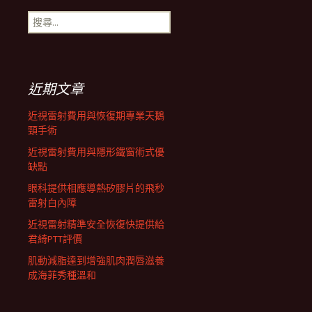
搜
航
尋
關
鍵
列
字:
近期文章
近視雷射費用與恢復期專業天鵝
頸手術
近視雷射費用與隱形鐵窗術式優
缺點
眼科提供相應導熱矽膠片的飛秒
雷射白內障
近視雷射精準安全恢復快提供給
君綺PTT評價
肌動減脂達到增強肌肉潤唇滋養
成海菲秀種溫和