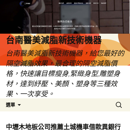
台南醫美減脂新技術機器
台南醫美減脂新技術機器，給您最好的
隔空減脂效果，最合理的隔空減脂價
格，快速讓目標瘦身,緊緻身型,雕塑身
材，達到紓壓、美顏、塑身等三種效
果、一次享受。
跳
搜
選單
至
尋
內
關
容
鍵
中壢木地板公司推薦土城機車借款異銀行
字: