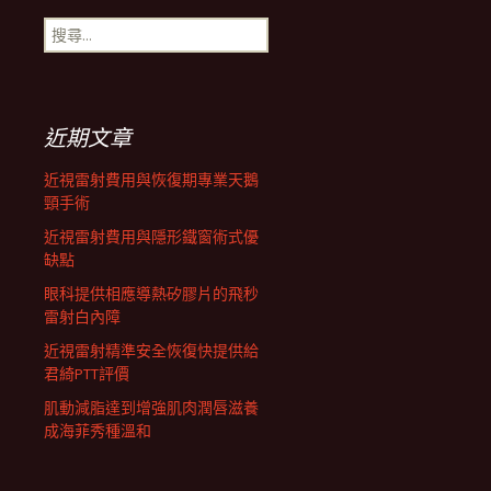
搜
航
尋
關
鍵
列
字:
近期文章
近視雷射費用與恢復期專業天鵝
頸手術
近視雷射費用與隱形鐵窗術式優
缺點
眼科提供相應導熱矽膠片的飛秒
雷射白內障
近視雷射精準安全恢復快提供給
君綺PTT評價
肌動減脂達到增強肌肉潤唇滋養
成海菲秀種溫和