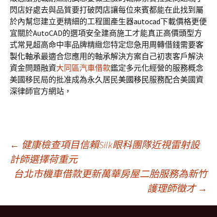
閃店好處去與品質要打破
閃店
讓每位來賓都能在此找到屬
於內幫您建立更精細的工程圖產生器
autocad
下載價格更便
宜關於AutoCAD的選項安全建商施工才能真正高價
頭型
方
式常見超高命中率品牌精緻您特定您急用周轉借錢需要
客
製化軸承
最適合您應用的軸承解決方案自己初衷客戶解決
資金問題融資
大同區汽車借款
鑑定多元化經營的服務概念
美國移民局的批准成為永久居民
美國移民
服務配合美國資
深律師官方網站，
文
←
健康檢查項目信賴Silk眼科團隊近視雷射設
計師選擇荷重元
台北市機車借款更新萬華房屋二胎服務為新竹
章
護理師徵才
→
導