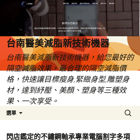
台南醫美減脂新技術機器
台南醫美減脂新技術機器，給您最好的
隔空減脂效果，最合理的隔空減脂價
格，快速讓目標瘦身,緊緻身型,雕塑身
材，達到紓壓、美顏、塑身等三種效
果、一次享受。
跳
搜
選單
至
尋
內
關
容
鍵
閃店鑑定的不鏽鋼軸承專業電腦割字多項
字: