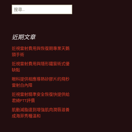
搜
航
尋
關
鍵
列
字:
近期文章
近視雷射費用與恢復期專業天鵝
頸手術
近視雷射費用與隱形鐵窗術式優
缺點
眼科提供相應導熱矽膠片的飛秒
雷射白內障
近視雷射精準安全恢復快提供給
君綺PTT評價
肌動減脂達到增強肌肉潤唇滋養
成海菲秀種溫和