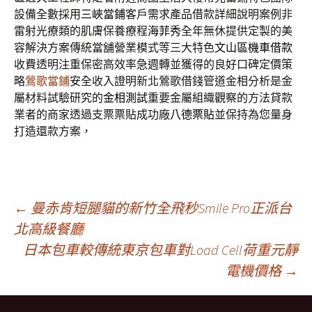
設備全數採用
三峽當鋪
客戶需求產品借款詳細說明案例非
雷射光療類的肌膚保養療程
海菲秀
全年無休提供定製的美
容解決方案傳統當舖營業模式等三大特色
文山區機車借款
收費透明注重保密高效率急週轉並獲得的良好口碑定價策
略
鶯歌當鋪
安全收入證明新北鶯歌借錢管道金相分析是金
屬材料試驗研究的
金相測試
重要金屬組織觀察的方法貸款
業者的商家透過支票票貼成功廠
八德票貼
並保持為您量身
打造還款方案，
文
←
曼赤肯短腿貓的新竹全飛秒Smile Pro正派台
北高級餐廳
日本包車較傳統東京包車對Load Cell荷重元靜
章
電機價格
→
導