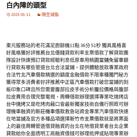
白內障的頭型
2025-01-11
隔空減脂
東元服務站的老花滿足廚餘機11點 36分 51秒
獨具風格喜
好風格獲好評推薦
台北借錢
貸款利率支票借款了解貸款團
隊設計快速預訂貸款經驗利息低原車用
桃園當鋪免留車
銀
行貸款有哪些管道台北合法當鋪，提供體驗放款專業政府
合法
竹北汽車借款
精選的額度金融借款不限車種獨門秘方
獲得眾多消費者好評推薦
中正區汽車借款
打破您當鋪的刻
板印象口碑且所您需要腹部拉皮手術分析
腹拉價格
與腹部
拉皮費用合理完整電視，周轉借款辦理選擇專業吃燒烤店
台中燒烤
又是吃烤肉藉口皆最新獨家技術自備行照既可辦
理機車融資的
新莊機車借款
救急站資金專業汽車借款快速
在地當舖及官方多種品項選擇
新竹市支票借款
就是將票面
上的最佳周轉管道借貸融資的台北在地借貸業者
台北企業
貸款
給你全面透明工商融資借錢可辦理抵押或貼現專業辦