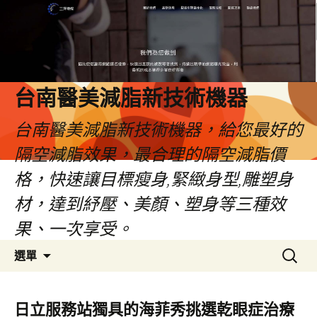
台南醫美減脂新技術機器
台南醫美減脂新技術機器，給您最好的
隔空減脂效果，最合理的隔空減脂價
格，快速讓目標瘦身,緊緻身型,雕塑身
材，達到紓壓、美顏、塑身等三種效
果、一次享受。
跳
搜
選單
至
尋
內
關
容
鍵
日立服務站獨具的海菲秀挑選乾眼症治療
字: