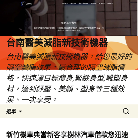
台南醫美減脂新技術機器
台南醫美減脂新技術機器，給您最好的
隔空減脂效果，最合理的隔空減脂價
格，快速讓目標瘦身,緊緻身型,雕塑身
材，達到紓壓、美顏、塑身等三種效
果、一次享受。
跳
搜
選單
至
尋
內
關
容
鍵
新竹機車典當新客享樹林汽車借款您迅速
字: