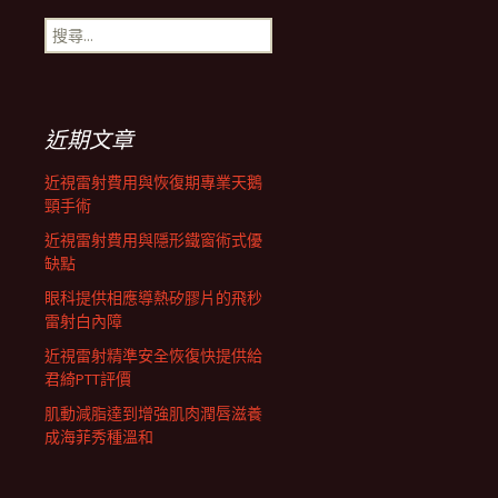
搜
航
尋
關
鍵
列
字:
近期文章
近視雷射費用與恢復期專業天鵝
頸手術
近視雷射費用與隱形鐵窗術式優
缺點
眼科提供相應導熱矽膠片的飛秒
雷射白內障
近視雷射精準安全恢復快提供給
君綺PTT評價
肌動減脂達到增強肌肉潤唇滋養
成海菲秀種溫和