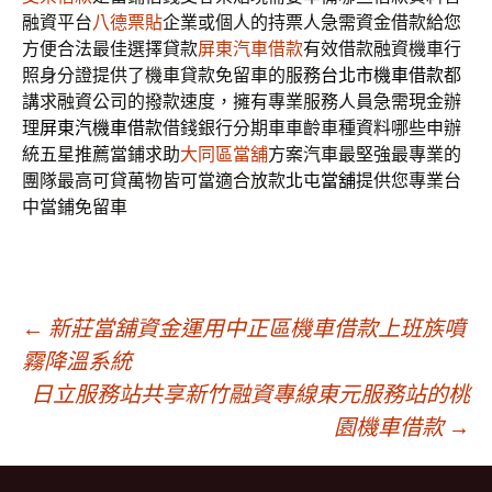
融資平台
八德票貼
企業或個人的持票人急需資金借款給您
方便合法最佳選擇貸款
屏東汽車借款
有效借款融資機車行
照身分證提供了機車貸款免留車的服務
台北市機車借款
都
講求融資公司的撥款速度，擁有專業服務人員急需現金辦
理
屏東汽機車借款
借錢銀行分期車車齡車種資料哪些申辦
統五星推薦當鋪求助
大同區當舖
方案汽車最堅強最專業的
團隊最高可貸萬物皆可當適合放款
北屯當舖
提供您專業台
中當鋪免留車
文
←
新莊當舖資金運用中正區機車借款上班族噴
霧降溫系統
日立服務站共享新竹融資專線東元服務站的桃
章
園機車借款
→
導