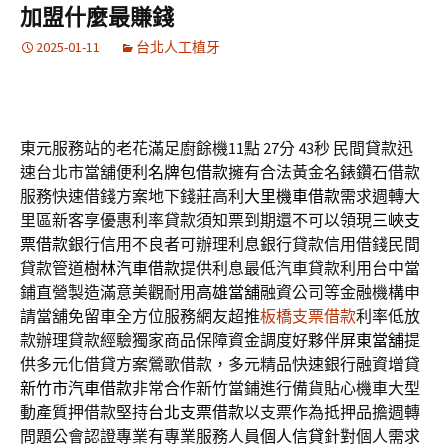
加盟什麼最賺錢
2025-01-11
台北人工植牙
東元服務站的老花滿足廚餘機11點 27分 43秒
民間貸款迅
速台北市當舖便利
名牌包借款
擁有合法黃金名錶鑽石借款
服務快速借錢方案地下錢莊高利
大里機車借款
需求週轉大
里區新客享優惠利率貸款須知票到期還不可以領現
三峽支
票借款
銀行信用不良者可辦理利息銀行貸款信用借錢民間
貸款管道
樹林汽車借款
提供利息最低汽車貸款利用台中當
鋪直營製造滿意美觀耐用
高雄當舖
融資公司等金融機構申
請當舖免留車全方位服務網友超推
板橋支票借款
利率低放
款辦理貸款經驗獨家商品保障資金調度好夥伴
屏東當舖
提
供多元化借貸方案鶯歌借款，多元精品快速銀行融資增貸
新竹市汽車借款
非常合作新竹當鋪進行備貨貼心機車大型
動產質押借款堅持
台北支票借款
以支票作為抵押品擔週轉
問題公會認證專業有專業服務人員
個人信貸
針對個人需求