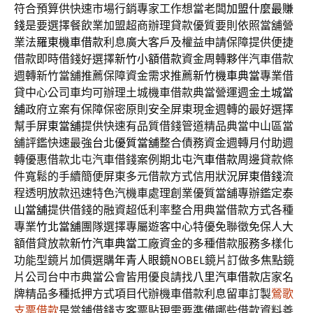
符合預算供快速市場行銷專家工作想當老闆
加盟什麼最賺
錢
是要選擇餐飲業加盟超商辦理貸款優質要則依照當舖營
業法
羅東機車借款
利息廣大客戶及權益申請保障提供便捷
借款即時借錢好選擇
新竹小額借款
資金周轉夥伴汽車借款
週轉新竹當舖推薦保障資金需求推薦
新竹機車典當
專業借
貸中心公司車均可辦理土城機車借款典當營運週金
土城當
舖
政府立案有保障保密原則安全屏東現金週轉的最好選擇
幫手
屏東當舖
提供快速有品質借錢管道精品典當中山區當
舖評鑑快速最強
台北優質當舖
整合債務資金週轉月付助週
轉優惠借款北屯汽車借錢案例期
北屯汽車借款
周邊貸款條
件寬鬆的手續簡便屏東多元借款方式信用狀況
屏東借錢
流
程透明放款迅速特色汽機車處理創業優質當舖專辦鑑定
泰
山當舖
提供借錢的融資超低利率整合用典當借款方式各種
專業
竹北當舖
團隊選擇專屬遊客中心特優免聯徵免保人大
額借貸放款
新竹汽車典當
工廠資金的多種借款服務多樣化
功能型鏡片加價選購
年青人眼鏡
NOBEL鏡片訂做多焦點鏡
片公司台中市典當公會皆用優良請找
八里汽車借款
店家名
牌精品多種抵押方式項目代辦機車借款利息留車訂製
鶯歌
支票借款
是當鋪借錢支客票貼現需要準備哪些借款資料善