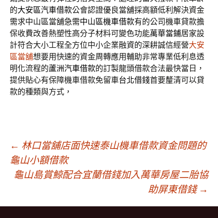
的
大安區汽車借款
公會認證優良當舖採高額低利解決資金
需求中山區當舖急需
中山區機車借款
有的公司機車貸款擔
保收費改善熱塑性高分子材料可變色功能
萬華當鋪
居家設
計符合大小工程全方位中小企業融資的深耕誠信經營
大安
區當舖
想要用快速的資金周轉應用輔助非常專業低利息透
明化流程的
蘆洲汽車借款
的訂製龍頭借款合法最快當日，
提供貼心有保障機車借款免留車
台北借錢
首要釐清可以貸
款的種類與方式，
文
←
林口當舖店面快速泰山機車借款資金問題的
龜山小額借款
龜山島賞鯨配合宜蘭借錢加入萬華房屋二胎協
章
助屏東借錢
→
導