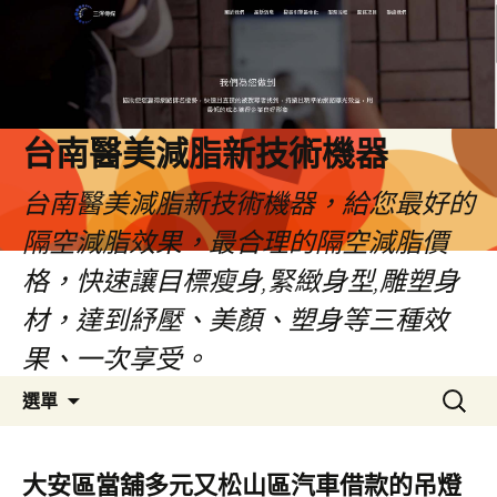
台南醫美減脂新技術機器
台南醫美減脂新技術機器，給您最好的
隔空減脂效果，最合理的隔空減脂價
格，快速讓目標瘦身,緊緻身型,雕塑身
材，達到紓壓、美顏、塑身等三種效
果、一次享受。
跳
搜
選單
至
尋
內
關
容
鍵
大安區當舖多元又松山區汽車借款的吊燈
字: