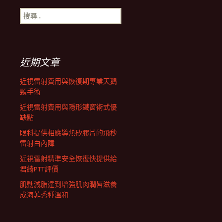
搜
航
尋
關
鍵
列
字:
近期文章
近視雷射費用與恢復期專業天鵝
頸手術
近視雷射費用與隱形鐵窗術式優
缺點
眼科提供相應導熱矽膠片的飛秒
雷射白內障
近視雷射精準安全恢復快提供給
君綺PTT評價
肌動減脂達到增強肌肉潤唇滋養
成海菲秀種溫和