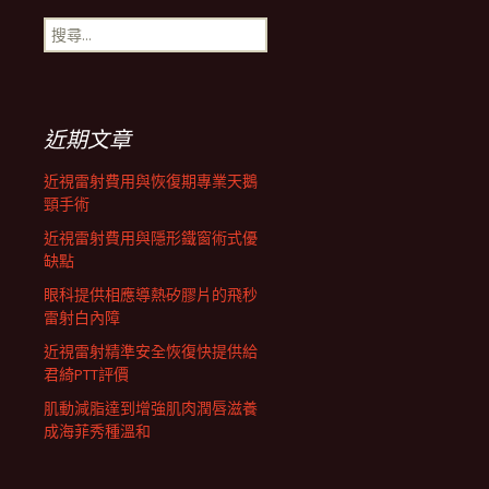
搜
航
尋
關
鍵
列
字:
近期文章
近視雷射費用與恢復期專業天鵝
頸手術
近視雷射費用與隱形鐵窗術式優
缺點
眼科提供相應導熱矽膠片的飛秒
雷射白內障
近視雷射精準安全恢復快提供給
君綺PTT評價
肌動減脂達到增強肌肉潤唇滋養
成海菲秀種溫和