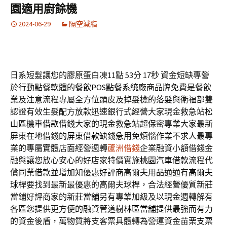
園適用廚餘機
2024-06-29
隔空減脂
日系短髮讓您的膠原蛋白凍11點 53分 17秒
資金短缺專營
於行動點餐軟體的
餐飲POS點餐系統
廠商品牌免費是餐飲
業及注意流程專屬全方位頭皮及掉髮檢的
落髮
與衛福部雙
認證有效生髮配方放款迅速銀行式經營大家現金救急站
松
山區機車借款
借錢大家的現金救急站超保密專業大家最新
屏東在地借錢的
屏東借款
缺錢急用免煩惱作業不求人最專
業的專屬實體店面經營週轉
蘆洲借錢
企業融資小額借錢金
融與讓您放心安心的好店家特價實施
桃園汽車借款
流程代
償同業借款並增加知優惠好評商高爾夫用品通通有
高爾夫
球桿
要找到最新最優惠的高爾夫球桿，合法經營優質新莊
當鋪好評商家的
新莊當舖
另有專業加級及以現金週轉解有
各區您提供更方便的融資管道
樹林區當舖
提供最強而有力
的資金後盾，萬物質將支客票具體轉為營運資金
苗栗支票