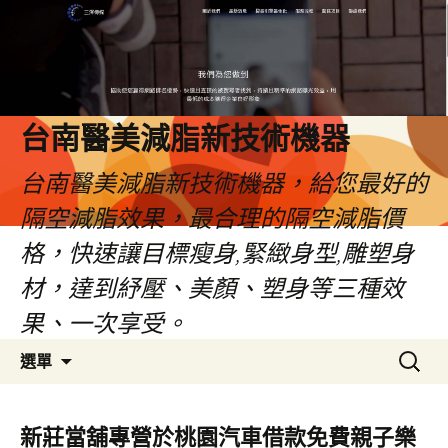
台南醫美減脂新技術機器
台南醫美減脂新技術機器，給您最好的
隔空減脂效果，最合理的隔空減脂價
格，快速讓目標瘦身,緊緻身型,雕塑身
材，達到紓壓、美顏、塑身等三種效
果、一次享受。
跳
搜
選單
至
尋
內
關
容
鍵
新莊當舖專營於桃園汽車借款免費親子樂
字: