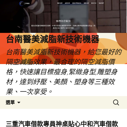
台南醫美減脂新技術機器
台南醫美減脂新技術機器，給您最好的
隔空減脂效果，最合理的隔空減脂價
格，快速讓目標瘦身,緊緻身型,雕塑身
材，達到紓壓、美顏、塑身等三種效
果、一次享受。
跳
搜
選單
至
尋
內
關
容
鍵
三重汽車借款專員神桌貼心中和汽車借款
字: