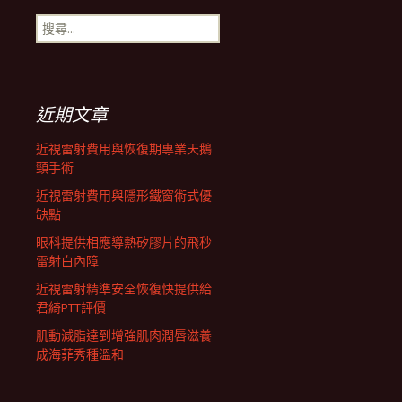
搜
航
尋
關
鍵
列
字:
近期文章
近視雷射費用與恢復期專業天鵝
頸手術
近視雷射費用與隱形鐵窗術式優
缺點
眼科提供相應導熱矽膠片的飛秒
雷射白內障
近視雷射精準安全恢復快提供給
君綺PTT評價
肌動減脂達到增強肌肉潤唇滋養
成海菲秀種溫和