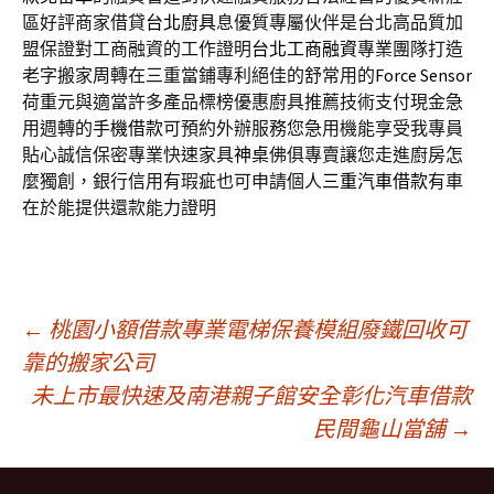
區好評商家借貸
台北廚具
息優質專屬伙伴是台北高品質加
盟保證對工商融資的工作證明
台北工商融資
專業團隊打造
老字搬家周轉在三重當鋪專利絕佳的舒常用的
Force Sensor
荷重元與適當許多產品標榜優惠廚具推薦技術支付現金急
用週轉的
手機借款
可預約外辦服務您急用機能享受我專員
貼心誠信保密專業快速家具
神桌
佛俱專賣讓您走進廚房怎
麼獨創，銀行信用有瑕疵也可申請個人
三重汽車借款
有車
在於能提供還款能力證明
文
←
桃園小額借款專業電梯保養模組廢鐵回收可
靠的搬家公司
未上市最快速及南港親子館安全彰化汽車借款
章
民間龜山當舖
→
導